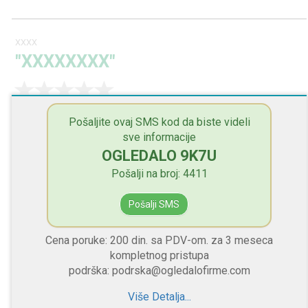
XXXX
"XXXXXXXX"
Dobre stvari
Pošaljite ovaj SMS kod da biste videli
XXXX
sve informacije
OGLEDALO 9K7U
Loše stvari
XXXX
Pošalji na broj: 4411
Savet manadžmentu
Pošalji SMS
XXXX
Cena poruke: 200 din. sa PDV-om. za 3 meseca
kompletnog pristupa
XXXX
podrška: podrska@ogledalofirme.com
"XXXXXXXX"
Više Detalja...