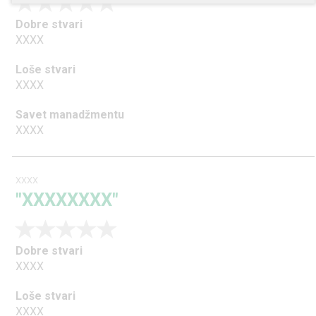
Dobre stvari
XXXX
Loše stvari
XXXX
Savet manadžmentu
XXXX
XXXX
"XXXXXXXX"
Dobre stvari
XXXX
Loše stvari
XXXX