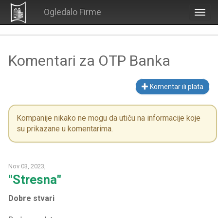
Ogledalo Firme
Togg
navig
Komentari za OTP Banka
Komentar ili plata
Kompanije nikako ne mogu da utiču na informacije koje
su prikazane u komentarima.
Nov 03, 2023,
"Stresna"
Dobre stvari